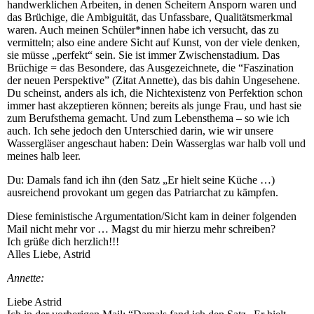
handwerklichen Arbeiten, in denen Scheitern Ansporn waren und
das Brüchige, die Ambiguität, das Unfassbare, Qualitätsmerkmal
waren. Auch meinen Schüler*innen habe ich versucht, das zu
vermitteln; also eine andere Sicht auf Kunst, von der viele denken,
sie müsse „perfekt“ sein. Sie ist immer Zwischenstadium. Das
Brüchige = das Besondere, das Ausgezeichnete, die “Faszination
der neuen Perspektive” (Zitat Annette), das bis dahin Ungesehene.
Du scheinst, anders als ich, die Nichtexistenz von Perfektion schon
immer hast akzeptieren können; bereits als junge Frau, und hast sie
zum Berufsthema gemacht. Und zum Lebensthema – so wie ich
auch. Ich sehe jedoch den Unterschied darin, wie wir unsere
Wassergläser angeschaut haben: Dein Wasserglas war halb voll und
meines halb leer.
Du: Damals fand ich ihn (den Satz „Er hielt seine Küche …)
ausreichend provokant um gegen das Patriarchat zu kämpfen.
Diese feministische Argumentation/Sicht kam in deiner folgenden
Mail nicht mehr vor … Magst du mir hierzu mehr schreiben?
Ich grüße dich herzlich!!!
Alles Liebe, Astrid
Annette:
Liebe Astrid