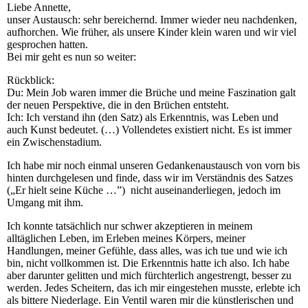
Liebe Annette,
unser Austausch: sehr bereichernd. Immer wieder neu nachdenken,
aufhorchen. Wie früher, als unsere Kinder klein waren und wir viel
gesprochen hatten.
Bei mir geht es nun so weiter:
Rückblick:
Du: Mein Job waren immer die Brüche und meine Faszination galt
der neuen Perspektive, die in den Brüchen entsteht.
Ich: Ich verstand ihn (den Satz) als Erkenntnis, was Leben und
auch Kunst bedeutet. (…) Vollendetes existiert nicht. Es ist immer
ein Zwischenstadium.
Ich habe mir noch einmal unseren Gedankenaustausch von vorn bis
hinten durchgelesen und finde, dass wir im Verständnis des Satzes
(„Er hielt seine Küche …”) nicht auseinanderliegen, jedoch im
Umgang mit ihm.
Ich konnte tatsächlich nur schwer akzeptieren in meinem
alltäglichen Leben, im Erleben meines Körpers, meiner
Handlungen, meiner Gefühle, dass alles, was ich tue und wie ich
bin, nicht vollkommen ist. Die Erkenntnis hatte ich also. Ich habe
aber darunter gelitten und mich fürchterlich angestrengt, besser zu
werden. Jedes Scheitern, das ich mir eingestehen musste, erlebte ich
als bittere Niederlage. Ein Ventil waren mir die künstlerischen und