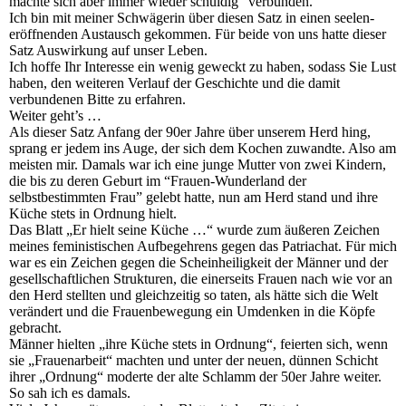
machte sich aber immer wieder schuldig” verbunden.
Ich bin mit meiner Schwägerin über diesen Satz in einen seelen-
eröffnenden Austausch gekommen. Für beide von uns hatte dieser
Satz Auswirkung auf unser Leben.
Ich hoffe Ihr Interesse ein wenig geweckt zu haben, sodass Sie Lust
haben, den weiteren Verlauf der Geschichte und die damit
verbundenen Bitte zu erfahren.
Weiter geht’s …
Als dieser Satz Anfang der 90er Jahre über unserem Herd hing,
sprang er jedem ins Auge, der sich dem Kochen zuwandte. Also am
meisten mir. Damals war ich eine junge Mutter von zwei Kindern,
die bis zu deren Geburt im “Frauen-Wunderland der
selbstbestimmten Frau” gelebt hatte, nun am Herd stand und ihre
Küche stets in Ordnung hielt.
Das Blatt „Er hielt seine Küche …“ wurde zum äußeren Zeichen
meines feministischen Aufbegehrens gegen das Patriachat. Für mich
war es ein Zeichen gegen die Scheinheiligkeit der Männer und der
gesellschaftlichen Strukturen, die einerseits Frauen nach wie vor an
den Herd stellten und gleichzeitig so taten, als hätte sich die Welt
verändert und die Frauenbewegung ein Umdenken in die Köpfe
gebracht.
Männer hielten „ihre Küche stets in Ordnung“, feierten sich, wenn
sie „Frauenarbeit“ machten und unter der neuen, dünnen Schicht
ihrer „Ordnung“ moderte der alte Schlamm der 50er Jahre weiter.
So sah ich es damals.