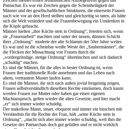
Zeichen meines ersten feministischen Aufbegehrens gegen das
Patriachat. Es war ein Zeichen gegen die Scheinheiligkeit der
Männer und der gesellschaftlichen Strukturen, die einerseits Frauen
nach wie vor an den Herd stellten und gleichzeitig so taten, als hätte
sich die Welt verändert und die Frauenbewegung ein Umdenken in
die Köpfe gebracht.
Männer hielten „ihre Küche stets in Ordnung“, feierten sich, wenn
sie „Frauenarbeit“ machten und unter der neuen, dünnen Schicht
ihrer „Ordnung“ moderte der alte Schlamm der 50er Jahre weiter.
Es war und ist die scheinbar weiße Weste der „Saubermänner“, die
die Flecken der Missachtung von Frauen durch die
„vordergründige, stetige Ordnung“ übertünchen und sich dadurch
„schuldig“ machen.
Es sind die Männer, für die alles in bester Ordnung ist, wenn
Frauen ihre traditionelle Rolle annehmen und das Leben nach
altem, vertrautem Muster laufen kann.
Es sind die Männer, die sich nach außen jovial freigeistig zeigen,
Frauen selbstverständlich dieselben Rechte einräumen, doch kaum
werden Frauen zur Mutter oder haben gar einen eigenen
Machtanspruch, gelten wieder die alten Gesetzte, und hier macht
„er“ sich immer wieder schuldig.
Der makellose Mann, smart, eloquent und immer ein bisschen mit
Verständnis für die Rechte der Frau, hält „seine Küche stets in
Ordnung“, „macht sich aber immer wieder schuldig, weil ihm die
Gesetze des Patriarchats doch gut gefallen und er nicht wirklich