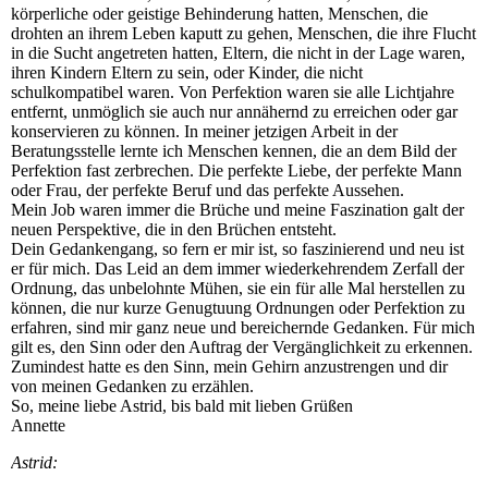
körperliche oder geistige Behinderung hatten, Menschen, die
drohten an ihrem Leben kaputt zu gehen, Menschen, die ihre Flucht
in die Sucht angetreten hatten, Eltern, die nicht in der Lage waren,
ihren Kindern Eltern zu sein, oder Kinder, die nicht
schulkompatibel waren. Von Perfektion waren sie alle Lichtjahre
entfernt, unmöglich sie auch nur annähernd zu erreichen oder gar
konservieren zu können. In meiner jetzigen Arbeit in der
Beratungsstelle lernte ich Menschen kennen, die an dem Bild der
Perfektion fast zerbrechen. Die perfekte Liebe, der perfekte Mann
oder Frau, der perfekte Beruf und das perfekte Aussehen.
Mein Job waren immer die Brüche und meine Faszination galt der
neuen Perspektive, die in den Brüchen entsteht.
Dein Gedankengang, so fern er mir ist, so faszinierend und neu ist
er für mich. Das Leid an dem immer wiederkehrendem Zerfall der
Ordnung, das unbelohnte Mühen, sie ein für alle Mal herstellen zu
können, die nur kurze Genugtuung Ordnungen oder Perfektion zu
erfahren, sind mir ganz neue und bereichernde Gedanken. Für mich
gilt es, den Sinn oder den Auftrag der Vergänglichkeit zu erkennen.
Zumindest hatte es den Sinn, mein Gehirn anzustrengen und dir
von meinen Gedanken zu erzählen.
So, meine liebe Astrid, bis bald mit lieben Grüßen
Annette
Astrid: