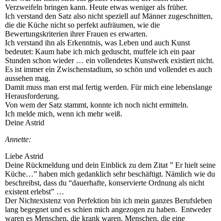
Verzweifeln bringen kann. Heute etwas weniger als früher.
Ich verstand den Satz also nicht speziell auf Männer zugeschnitten,
die die Küche nicht so perfekt aufräumen, wie die
Bewertungskriterien ihrer Frauen es erwarten.
Ich verstand ihn als Erkenntnis, was Leben und auch Kunst
bedeutet: Kaum habe ich mich geduscht, muffele ich ein paar
Stunden schon wieder … ein vollendetes Kunstwerk existiert nicht.
Es ist immer ein Zwischenstadium, so schön und vollendet es auch
aussehen mag.
Damit muss man erst mal fertig werden. Für mich eine lebenslange
Herausforderung.
Von wem der Satz stammt, konnte ich noch nicht ermitteln.
Ich melde mich, wenn ich mehr weiß.
Deine Astrid
Annette:
Liebe Astrid
Deine Rückmeldung und dein Einblick zu dem Zitat ” Er hielt seine
Küche…” haben mich gedanklich sehr beschäftigt. Nämlich wie du
beschreibst, dass du “dauerhafte, konservierte Ordnung als nicht
existent erlebst” …
Der Nichtexistenz von Perfektion bin ich mein ganzes Berufsleben
lang begegnet und es schien mich angezogen zu haben. Entweder
waren es Menschen, die krank waren, Menschen, die eine