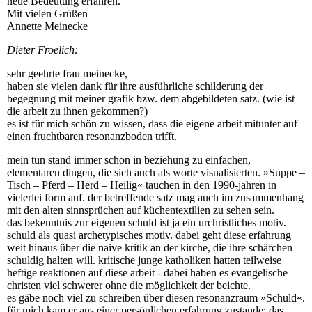
neue Bedeutung erfahren.
Mit vielen Grüßen
Annette Meinecke
Dieter Froelich:
sehr geehrte frau meinecke,
haben sie vielen dank für ihre ausführliche schilderung der
begegnung mit meiner grafik bzw. dem abgebildeten satz. (wie ist
die arbeit zu ihnen gekommen?)
es ist für mich schön zu wissen, dass die eigene arbeit mitunter auf
einen fruchtbaren resonanzboden trifft.
mein tun stand immer schon in beziehung zu einfachen,
elementaren dingen, die sich auch als worte visualisierten. »Suppe –
Tisch – Pferd – Herd – Heilig« tauchen in den 1990-jahren in
vielerlei form auf. der betreffende satz mag auch im zusammenhang
mit den alten sinnsprüchen auf küchentextilien zu sehen sein.
das bekenntnis zur eigenen schuld ist ja ein urchristliches motiv.
schuld als quasi archetypisches motiv. dabei geht diese erfahrung
weit hinaus über die naive kritik an der kirche, die ihre schäfchen
schuldig halten will. kritische junge katholiken hatten teilweise
heftige reaktionen auf diese arbeit - dabei haben es evangelische
christen viel schwerer ohne die möglichkeit der beichte.
es gäbe noch viel zu schreiben über diesen resonanzraum »Schuld«.
für mich kam er aus einer persönlichen erfahrung zustande: das