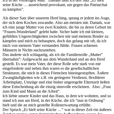
Ich in der vorherigen Mail: “Damals fand ich den Satz „Er hielt
seine Küche … ausreichend provokant, um gegen das Patriarchat
zu kämpfen”.
Als dieser Satz über unserem Herd hing, sprang er jedem ins Auge,
der sich dem Kochen zuwandte. Also am meisten mir. Damals, war
ich eine junge Mutter von zwei Kindern, die bis zu deren Geburt im
“Frauen-Wunderland” gelebt hatte. Sicher hatte ich mit kleinen,
gefühlten Ungerechtigkeiten zwischen mir und meinem Bruder zu
kämpfen und mich zu behaupten, doch das gelang mir oft, da ich
mich von meinem Vater verstanden fühlte. Frauen schienen
Männern in Nichts nachzustehen.
Das änderte sich schlagartig, als ich die Familienrolle „Mutter”
übernahm”: Aufgewacht aus dem Wunderland und an den Herd
gestellt. Es war mein Vater, der diese Rolle sehr stark von mir
eingeforderte und neben ihm waren es die gesellschaftlichen
Strukturen, die mich in dieses Förmchen hineingestopften. Äußere
Zwangläufigkeiten wie z.B. ein geringerer Verdienst, flexiblerer
Arbeitsplatz, Umzüge und eine bisher ungeregelte Elternzeit ließen
diese Entscheidung als die einzig sinnvolle erscheinen. Also: „Frau
zum Kind und Mann an die Arbeit“.
Ich liebte unsere Kinder und das Haus, in dem wir wohnten, und so
stand ich nun am Herd, in der Küche, die ich “nun in Ordnung”
hielt und die an mich gestellte Rollenerwartung erfüllte.
Der Spruch „Er hielt seine Küche …“ war in dieser Zeit ein äußeres