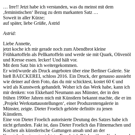
… Irre!! Jetzt habe ich verstanden, was du meinst mit dem
‚feministischen‘ Bezug zu dem markanten Satz …
Soweit in aller Kürze;
auf später, liebe Grüße, Astrid
Astrid:
Liebe Annette,
jetzt koche ich mir gerade noch zum Abendbrot kleine
Frühkartoffeln als Pellkartoffeln und werde sie mit Quark, Olivenöl
und Kresse essen. lecker! Und hält vor.
Mit dem Satz bin ich weitergekommen.
Er wird/wurde als Druck angeboten über eine Berliner Galerie. Sie
hieß BAECKEREI, schloss 2016. Ein Druck, der genauso aussieht
wie deiner auf dem Foto, das du mir schicktest, kostet 60 € und
wird als Kunstwerk gehandelt. Woher ich das Werk habe, kann ich
mir denken: von Ekkehard Neumann aus Münster, der in den
frühen 1990er Jahren mich mit Künstlern bekannt machte, die er im
‚Projekt Werkstattausstellungen‘, einer Produzentengalerie in
Münster, zeigte. Dieter Froelich gehörte definitiv zu jenen
Künstlern.
Eine von Dieter Froelich autorisierte Deutung des Satzes habe ich
nicht gefunden. Fakt ist, dass Dieter Froelich das Filmemachen und
Kochen als künstlerische Gattungen ansah und an der