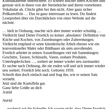
Kunstakademie unterrichtete. Er schrieb Bücher übers Kochen und
grenzte sich in ihnen von der Sterneküche und ihrem vornehmen
Vokabular ab. Chichi gibts bei ihm nicht. Aber ganz sicher
Pellkartoffeln … Das ist ganz interessant zu lesen. Du findest
Leseproben über ein Durchklicken von einer Website auf die
nächste.
… hielt in Ordnung, machte sich aber immer wieder schuldig …
Vielleicht fand Dieter Froelich zu keiner ‚absoluten‘ Definition von
Küche und Kochen, von Zuordnungen oder Zubereitungen.
Vielleicht empfand er seine künstlerische Arbeit ebenso wie ein
konventioneller Maler oder Bildhauer als stets unvollendet.
Froelich arbeitet in seinen Ausstellungen viel mit Sammlungen:
Geschirre, Tassen, Schüsseln, Vasen, essbare Produkte,
Unterlegdeckchen …, sortiert sie immer wieder neu zueinander.
Er suchte nach Ordnung, die nie enden will und sich immer wieder
neu sortiert. Froelich lebt noch. Geboren 1959.
Schreib ihm doch einfach mal und frag ihn, wie er seinen Satz
versteht.
Jetzt sind die Kartoffeln gar.
Ganz liebe Grüße an dich
Astrid
Astrid:
… nochmal auf die Schnelle: Ich wusste nicht, dass Dieter Froelich