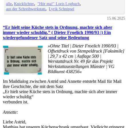
alle
Knicklichter
"Hör ma!" Loris Logbuch
aus der Schreibwerkstatt
Lyrik Schnipsel
15.06.2025
“Er hielt seine Küche stets in Ordnung, machte sich aber
immer wieder schuldig.” ( Dieter Froelich 1990/93 |) Ein
wiedergefundener Satz und seine Bedeutung
»Ohne Titel | Dieter Froelich 1990/93 |
Offsetdruck von Stempeldruck [Faksimile]
| 29,7 x 42 cm | Auflage 500 |
Werstattdruck Nr. 49 für das Projekt
Werkstattausstellungen Münster | VG
Bildkunst 438256«
Im Maildialog zwischen Astrid und Annette entsteht Mail für Mail
ihre Geschichte, die mit dem Satz
„Er hielt seine Küche stets in Ordnung, machte sich aber immer
wieder schuldig“
verbunden ist.
Annette:
Liebe Astrid,
Matthias hat unseren Küchenschrank umgebaut. Vielleicht erinnerst