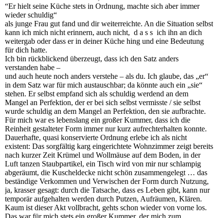
“Er hielt seine Küche stets in Ordnung, machte sich aber immer
wieder schuldig“
als junge Frau gut fand und dir weiterreichte. An die Situation selbst
kann ich mich nicht erinnern, auch nicht, d a s s ich ihn an dich
weitergab oder dass er in deiner Küche hing und eine Bedeutung
für dich hatte.
Ich bin rückblickend überzeugt, dass ich den Satz anders
verstanden habe –
und auch heute noch anders verstehe – als du. Ich glaube, das „er“
in dem Satz war für mich austauschbar; da könnte auch ein „sie“
stehen. Er selbst empfand sich als schuldig werdend an dem
Mangel an Perfektion, der er bei sich selbst vermisste / sie selbst
wurde schuldig an dem Mangel an Perfektion, den sie aufbrachte.
Für mich war es lebenslang ein großer Kummer, dass ich die
Reinheit gestalteter Form immer nur kurz aufrechterhalten konnte.
Dauerhafte, quasi konservierte Ordnung erlebe ich als nicht
existent: Das sorgfältig karg eingerichtete Wohnzimmer zeigt bereits
nach kurzer Zeit Krümel und Wollmäuse auf dem Boden, in der
Luft tanzen Staubpartikel, ein Tisch wird von mir nur schlampig
abgeräumt, die Kuscheldecke nicht schön zusammengelegt … das
beständige Verkommen und Verwischen der Form durch Nutzung,
ja, krasser gesagt: durch die Tatsache, dass es Leben gibt, kann nur
temporär aufgehalten werden durch Putzen, Aufräumen, Klären.
Kaum ist dieser Akt vollbracht, gehts schon wieder von vorne los.
Das war für mich stets ein großer Kummer, der mich zum