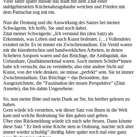
Viele Jahre später musste das Blatt mit dem Zitat einer
stahlgebürsteten Küchenabzugshaube weichen und Frieden mit
dem Patriachat zog mit ein.
Nun die Deutung und die Auswirkung des Satzes bei meiner
Schwägerin. Ich hoffe, Sie sind noch dabei.
Zitat meiner Schwägerin: „Ich verstand ihn (den Satz) als
Erkenntnis, was Leben und auch Kunst bedeutet. (…) Vollendetes
existiert nicht. Es ist immer ein Zwischenstadium. Ein Ventil waren
mir die künstlerischen und handwerklichen Arbeiten, in denen
Scheitern Ansporn waren und das Brüchige, die Ambiguität, das
Unfassbare, Qualitätsmerkmal waren. Auch meinen Schüler*innen
habe ich versucht, das zu vermitteln; also eine andere Sicht auf
Kunst, von der viele denken, sie müsse „perfekt“ sein. Sie ist immer
Zwischenstadium. Das Brüchige = das Besondere, das
Ausgezeichnete, die “Faszination der neuen Perspektive” (Zitat
Annette), das bis dahin Ungesehene.
So, nun meine Bitte und mein Dank an Sie, bis hierher gelesen zu
haben.
Gern würde ich verstehen, wie dieser Satz von Ihnen in die Welt
kam und welche Bedeutung Sie ihm gaben und geben.
Über eine Rückmeldung würde ich mich sehr freuen. Dann könnte
diese Satz ” Er hielt seine Küche stets in Ordnung, machte sich aber
immer wieder schuldig” dreißig Jahre später noch mal eine ganz