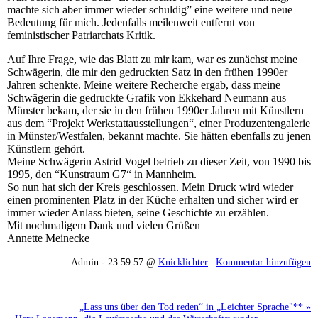
machte sich aber immer wieder schuldig” eine weitere und neue
Bedeutung für mich. Jedenfalls meilenweit entfernt von
feministischer Patriarchats Kritik.
Auf Ihre Frage, wie das Blatt zu mir kam, war es zunächst meine
Schwägerin, die mir den gedruckten Satz in den frühen 1990er
Jahren schenkte. Meine weitere Recherche ergab, dass meine
Schwägerin die gedruckte Grafik von Ekkehard Neumann aus
Münster bekam, der sie in den frühen 1990er Jahren mit Künstlern
aus dem “Projekt Werkstattausstellungen“, einer Produzentengalerie
in Münster/Westfalen, bekannt machte. Sie hätten ebenfalls zu jenen
Künstlern gehört.
Meine Schwägerin Astrid Vogel betrieb zu dieser Zeit, von 1990 bis
1995, den “Kunstraum G7“ in Mannheim.
So nun hat sich der Kreis geschlossen. Mein Druck wird wieder
einen prominenten Platz in der Küche erhalten und sicher wird er
immer wieder Anlass bieten, seine Geschichte zu erzählen.
Mit nochmaligem Dank und vielen Grüßen
Annette Meinecke
Admin - 23:59:57 @
Knicklichter
|
Kommentar hinzufügen
„Lass uns über den Tod reden“ in „Leichter Sprache"** »