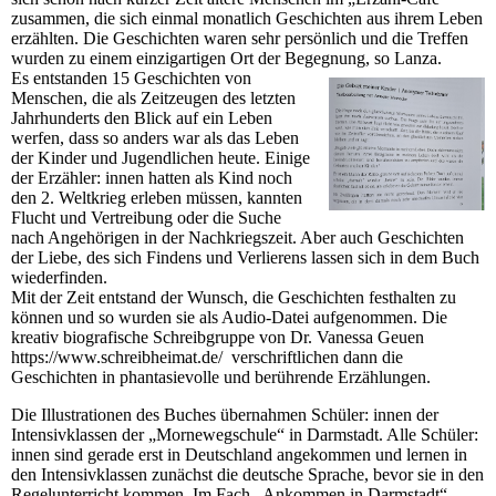
zusammen, die sich einmal monatlich Geschichten aus ihrem Leben
erzählten. Die Geschichten waren sehr persönlich und die Treffen
wurden zu einem einzigartigen Ort der Begegnung, so Lanza.
Es entstanden 15 Geschichten von
Menschen, die als Zeitzeugen des letzten
Jahrhunderts den Blick auf ein Leben
werfen, dass so anders war als das Leben
der Kinder und Jugendlichen heute. Einige
der Erzähler: innen hatten als Kind noch
den 2. Weltkrieg erleben müssen, kannten
Flucht und Vertreibung oder die Suche
nach Angehörigen in der Nachkriegszeit. Aber auch Geschichten
der Liebe, des sich Findens und Verlierens lassen sich in dem Buch
wiederfinden.
Mit der Zeit entstand der Wunsch, die Geschichten festhalten zu
können und so wurden sie als Audio-Datei aufgenommen. Die
kreativ biografische Schreibgruppe von Dr. Vanessa Geuen
https://www.schreibheimat.de/ verschriftlichen dann die
Geschichten in phantasievolle und berührende Erzählungen.
Die Illustrationen des Buches übernahmen Schüler: innen der
Intensivklassen der „Mornewegschule“ in Darmstadt. Alle Schüler:
innen sind gerade erst in Deutschland angekommen und lernen in
den Intensivklassen zunächst die deutsche Sprache, bevor sie in den
Regelunterricht kommen. Im Fach „Ankommen in Darmstadt“