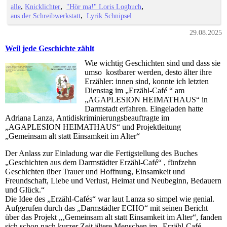
alle
Knicklichter
"Hör ma!" Loris Logbuch
aus der Schreibwerkstatt
Lyrik Schnipsel
29.08.2025
Weil jede Geschichte zählt
Wie wichtig Geschichten sind und dass sie
umso kostbarer werden, desto älter ihre
Erzähler: innen sind, konnte ich letzten
Dienstag im „Erzähl-Café “ am
„AGAPLESION HEIMATHAUS“ in
Darmstadt erfahren. Eingeladen hatte
Adriana Lanza, Antidiskriminierungsbeauftragte im
„AGAPLESION HEIMATHAUS“ und Projektleitung
„Gemeinsam alt statt Einsamkeit im Alter“
Der Anlass zur Einladung war die Fertigstellung des Buches
„Geschichten aus dem Darmstädter Erzähl-Café“ , fünfzehn
Geschichten über Trauer und Hoffnung, Einsamkeit und
Freundschaft, Liebe und Verlust, Heimat und Neubeginn, Bedauern
und Glück.“
Die Idee des „Erzähl-Cafés“ war laut Lanza so simpel wie genial.
Aufgerufen durch das „Darmstädter ECHO“ mit seinen Bericht
über das Projekt „‚Gemeinsam alt statt Einsamkeit im Alter“, fanden
sich schon nach kurzer Zeit ältere Menschen im „Erzähl-Café