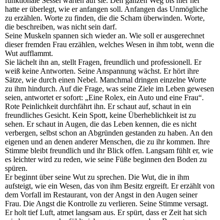
funktionale Sessel warten auf sie. Den ganzen Weg bis hier her
hatte er überlegt, wie er anfangen soll. Anfangen das Unmögliche
zu erzählen. Worte zu finden, die die Scham überwinden. Worte,
die beschreiben, was nicht sein darf.
Seine Muskeln spannen sich wieder an. Wie soll er ausgerechnet
dieser fremden Frau erzählen, welches Wesen in ihm tobt, wenn die
Wut aufflammt.
Sie lächelt ihn an, stellt Fragen, freundlich und professionell. Er
weiß keine Antworten. Seine Anspannung wächst. Er hört ihre
Sätze, wie durch einen Nebel. Manchmal dringen einzelne Worte
zu ihm hindurch. Auf die Frage, was seine Ziele im Leben gewesen
seien, antwortet er sofort: „Eine Rolex, ein Auto und eine Frau“.
Rote Peinlichkeit durchfährt ihn. Er schaut auf, schaut in ein
freundliches Gesicht. Kein Spott, keine Überheblichkeit ist zu
sehen. Er schaut in Augen, die das Leben kennen, die es nicht
verbergen, selbst schon an Abgründen gestanden zu haben. An den
eigenen und an denen anderer Menschen, die zu ihr kommen. Ihre
Stimme bleibt freundlich und ihr Blick offen. Langsam fühlt er, wie
es leichter wird zu reden, wie seine Füße beginnen den Boden zu
spüren.
Er beginnt über seine Wut zu sprechen. Die Wut, die in ihm
aufsteigt, wie ein Wesen, das von ihm Besitz ergreift. Er erzählt von
dem Vorfall im Restaurant, von der Angst in den Augen seiner
Frau. Die Angst die Kontrolle zu verlieren. Seine Stimme versagt.
Er holt tief Luft, atmet langsam aus. Er spürt, dass er Zeit hat sich