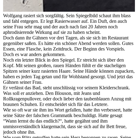
Wolfgang rasiert sich sorgfältig. Sein Spiegelbild schaut ihm blass
und fahl entgegen. Er legt Rasierwasser auf. Ein Duft, den auch
seine Frau sehr mag und der auch nach fast 20 Jahren noch
aphrodisierende Wirkung auf sie zu haben scheint.
Doch dann ihr Gähnen vor drei Tagen, als sie sich im Restaurant
gegenüber saßen. Es hätte ein schöner Abend werden sollen. Gutes
Essen, eine Flasche, kein Zeitdruck. Der Beginn des Vorspiels.
Doch es war anders gekommen.
Noch ein letzter Blick in den Spiegel. Er streicht sich über den
Kopf. Mit seinen großen, rauen Händen fühlt er die stacheligen
Spitzen seiner kurz rasierten Haare. Seine Hände können zupacken,
haben es jeden Tag getan und für Wohlstand gesorgt. Und jetzt das
Gähnen seiner Frau.
Er verlässt das Bad, steht unschlüssig vor seinem Kleiderschrank.
Was soll er anziehen. Den Blouson, mit Jeans und
Rollkragenpullover, oder doch lieber den taubenblauen Anzug mit
braunen Schuhen. Er entscheidet sich für das Letztere.
Wie so oft war sie ihm ins Wort gefallen, hatte ihn verbessert, hatte
seine Sätze der falschen Grammatik beschuldigt. Hatte gesagt
“Wann lernst du das endlich?“, hatte gegähnt und ihm
unmissverständlich klargemacht, dass sie sich auf ihr Bett freue,
jedoch ohne ihn.
Wie vom Blitz getroffen hatte sein Herz begonnen zu rasen. Seine