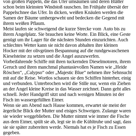
von großen Pappeln, die das Ufer umsäumen und deren Blätter
schon beim kleinsten Windstoß rauschen. Im Frühjahr übersät der
Pappelschnee das Ufer. In dicken, weißen Knäulen werden die
Samen der Bäume umhergeweht und bedecken die Gegend mit
ihrem weißen Pflaum.
Meist laufen sie schweigend die kurze Strecke vom Auto bis zu
ihrem Angelplatz. Sie brauchen keine Worte. Ein Blick, eine Geste
genügt um ihr Lager für die nächsten Stunden einzurichten. Auch
schlechtes Wetter kann sie nicht davon abhalten ihre kleinen
Hocker mit der olivgrünen Bespannung auf die rundgewaschenen
Kieselsteine zu setzen und die Angel auszuwerfen.
Vorbeifahrende Schiffe mit ihren tuckernden Dieselmotoren, ihrem
Geruch und ihren manchmal phantasievollen Namen wie „Heide
Röschen“, „Calypso“ oder „Majestic Blue“ nehmen ihre Sehnsucht
mit auf die Reise. Wortlos schauen sie den Schiffen hinterher, einig
und verbunden. Unterbrochen wird die Stille nur, wenn ein Ziehen
an der Angel kleine Kreise in das Wasser zeichnet. Dann geht alles
schnell. Jeder Handgriff sitzt und nach wenigen Minuten ist der
Fisch im wassergefüllten Eimer.
Wenn sie am Abend nach Hause kommen, erwartet sie meist der
ärgerliche Blick der Mutter und eisiges Schweigen. Zulange waren
sie wieder weggeblieben. Die Mutter nimmt wie immer die Fische
aus dem Eimer, spült sie ab, legt sie in die Kühltruhe und sagt, dass
sie sie später zubereiten werde. Niemals hat es je Fisch zu Essen
gegeben.