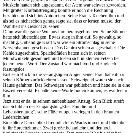
Muskeln hatten sich angespannt, der Atem war schwer geworden.
Mit großer Kraftanstrengung konnte er noch die Rechnung
bezahlen und sich ins Auto retten. Seine Frau saß neben ihm und
als sei es nicht schon genug sagte sie, dass er lernen müsse, der
Wahrheit ins Gesicht zu sehen.
Dann war die ganze Wut aus ihm herausgebrochen. Seine Stimme
hatte sich überschlagen. Etwas stieg in ihm auf. So gewaltig, so
mächtig. Unbändige Kraft war wie ein Stromschlag in seine
Nervenbahnen geschossen. Das Gehirn schien ausgeschaltet. Die
Kehle zugeschnürt. Speichelfäden hatten sich in seinen
Mundwinkeln gesammelt und lösten sich in kleinen Fetzen bei
jedem neuen Wort. Der Zustand war machtvoll und zugleich
fassungslos.
Erst sein Blick in die verängstigten Augen seiner Frau hatte ihn in
seinen Körper zurückkehren lassen. Schweigend waren sie nach
Hause gefahren. Das Schweigen war geblieben und hatte sie in eine
Eiszeit versenkt. Er hatte keine Worte finden können, es war leer in
ihm.
Jetzt sitzt er da, in seinem taubenblauen Anzug. Sein Blick streift
das Schild an der Eingangstür „Ehe- Familie- und
Lebensberatung“, seine Füße wippen verlegen in den braunen
Lederschuhen.
Eine ältere Dame blickt freundlich ins Wartezimmer und bittet ihn
in ihr Sprechzimmer. Zwei große behagliche und dennoch