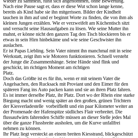
wieder zu sammeln, fühlt sich angenommen, ohne Bewertung.
Nach eine Pause sagt er, dass er diese Wut schon lange kenne,
bereits als Kind habe sie ihn mitgerissen. Bilder der Kindheit
tauchen in ihm auf und er beginnt Worte zu finden, die von ihm als
kleinen Jungen erzählen. Wie er verzweifelt am Küchentisch sitzt
und versucht seine Hausaufgaben zu lösen. Wie seine Mutter ihn
mahnt, er könne nicht den ganzen Tag den Tisch blockieren bis er
etwas in sein Hirn hinbekäme und wie seine Geschwister ihn
auslachen.
Er ist Papas Liebling. Sein Vater nimmt ihn manchmal mit in seine
Werkstatt, zeigt ihm wie Motoren funktionieren. Schnell versteht
der Junge die Zusammenhänge. Seine Hände sind flink und
geschickt, im richtigen Moment am richtigen
Platz.
Doch das Größte ist es für ihn, wenn er mit seinem Vater die
Angelsachen, den Rucksack mit Proviant und den Eimer für den
späteren Fang ins Auto packen kann und sie an ihren Platz fahren.
Es ist immer derselbe Platz, ihr Platz. Dort wo der Rhein eine starke
Biegung macht und wenig später an den großen, grünen Trichtern
der Kiesverladestelle vorbeifließt und ein paar Kilometer weiter an
der Promenade der Hafenspitze südliches Flair verbreitet. Die
flussaufwärts fahrenden Schiffe müssen an dieser Stelle jedes Mal
über die ganze Flussbreite ausholen, um die Kurve unfallfrei
nehmen zu können.
Ihr Platz liegt versteckt an einem breiten Kiesstrand, blickgeschützt